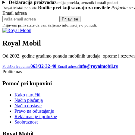
Deklaracija proizvoda
Zemlja porekla, uvoznik i ostali podaci
Budite prvi koji saznaju za novitete
Prijavite s
Royal Mobil ponude
Email adresa
Prijavi se
Prijavom prihvatate da vam šaljemo informacije o ponudi.
Royal Mobil
Od 2002. godine gradimo ponudu mobilnih uređaja, opreme i rezervnih
063/32-32-40
info@royalmobil.rs
Podrška kupcima
Email adresa
Pratite nas
Pomoć pri kupovini
Kako naručiti
Način plaćanja
Način dostave
Pravo na odustajanje
Reklamacije i pritužbe
Saobraznost
Royal Mobil