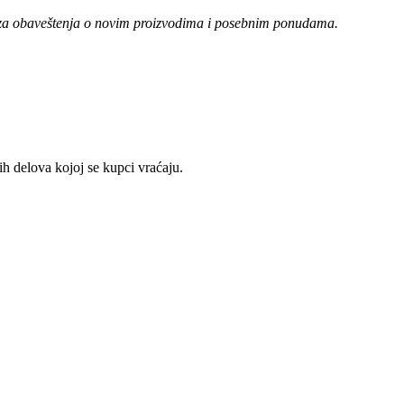
e za obaveštenja o novim proizvodima i posebnim ponudama.
 delova kojoj se kupci vraćaju.