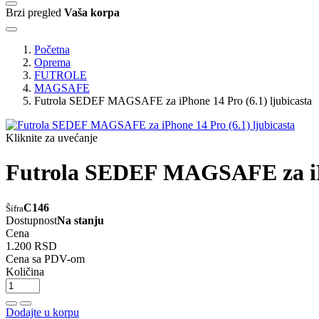
Brzi pregled
Vaša korpa
Početna
Oprema
FUTROLE
MAGSAFE
Futrola SEDEF MAGSAFE za iPhone 14 Pro (6.1) ljubicasta
Kliknite za uvećanje
Futrola SEDEF MAGSAFE za iPho
C146
Šifra
Dostupnost
Na stanju
Cena
1.200 RSD
Cena sa PDV-om
Količina
Dodajte u korpu