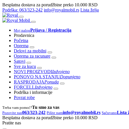
Besplatna dostava za porudžbine preko 10.000 RSD
Podrška: 063/323-242
info@royalmobil.rs
Lista želja
Prijava / Registracija
Moj nalog
Prodavnica
Početna
Oprema
Delovi za mobilni
Oprema za racunare
Satovi
Sve za kucu
NOVI PROIZVODI
Izdvojeno
PONOVO NA STANJU
Dopunjeno
RASPRODAJA
Ponuda
FORCELL
Izdvojeno
Podrška i informacije
Povrat robe
Tu smo za vas
Treba vam pomoć?
063/323-242
info@royalmobil.rs
Lista 
Pozovite nas
Pišite nam
Sačuvano
Besplatna dostava za porudžbine preko 10.000 RSD
Pratite nas