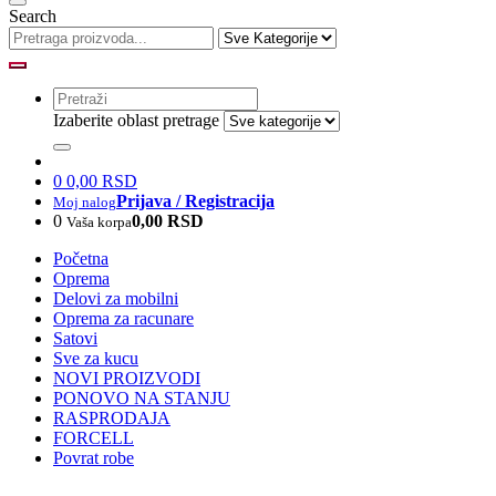
Search
Izaberite oblast pretrage
0
0,00 RSD
Prijava / Registracija
Moj nalog
0
0,00 RSD
Vaša korpa
Početna
Oprema
Delovi za mobilni
Oprema za racunare
Satovi
Sve za kucu
NOVI PROIZVODI
PONOVO NA STANJU
RASPRODAJA
FORCELL
Povrat robe