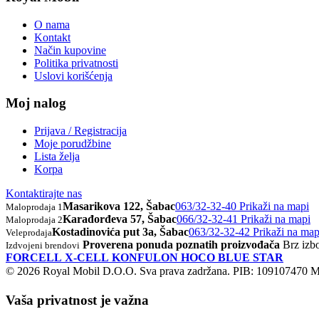
O nama
Kontakt
Način kupovine
Politika privatnosti
Uslovi korišćenja
Moj nalog
Prijava / Registracija
Moje porudžbine
Lista želja
Korpa
Kontaktirajte nas
Masarikova 122, Šabac
063/32-32-40
Prikaži na mapi
Maloprodaja 1
Karađorđeva 57, Šabac
066/32-32-41
Prikaži na mapi
Maloprodaja 2
Kostadinovića put 3a, Šabac
063/32-32-42
Prikaži na map
Veleprodaja
Proverena ponuda poznatih proizvođača
Brz izbo
Izdvojeni brendovi
FORCELL
X-CELL
KONFULON
HOCO
BLUE STAR
© 2026 Royal Mobil D.O.O. Sva prava zadržana.
PIB: 109107470
M
Vaša privatnost je važna