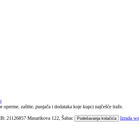
i
r opreme, zaštite, punjača i dodataka koje kupci najčešće traže.
B: 21126857
Masarikova 122, Šabac
Izrada w
Podešavanja kolačića