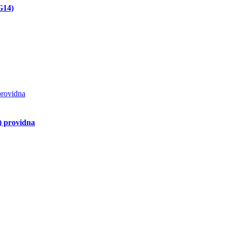
G14)
 providna