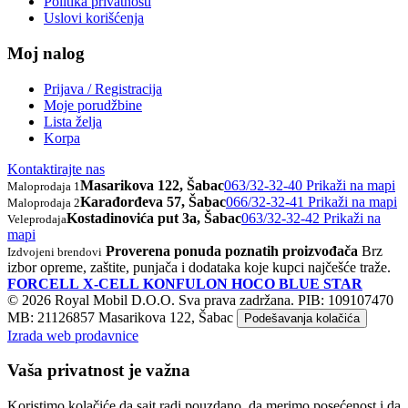
Politika privatnosti
Uslovi korišćenja
Moj nalog
Prijava / Registracija
Moje porudžbine
Lista želja
Korpa
Kontaktirajte nas
Masarikova 122, Šabac
063/32-32-40
Prikaži na mapi
Maloprodaja 1
Karađorđeva 57, Šabac
066/32-32-41
Prikaži na mapi
Maloprodaja 2
Kostadinovića put 3a, Šabac
063/32-32-42
Prikaži na
Veleprodaja
mapi
Proverena ponuda poznatih proizvođača
Brz
Izdvojeni brendovi
izbor opreme, zaštite, punjača i dodataka koje kupci najčešće traže.
FORCELL
X-CELL
KONFULON
HOCO
BLUE STAR
© 2026 Royal Mobil D.O.O. Sva prava zadržana.
PIB: 109107470
MB: 21126857
Masarikova 122, Šabac
Podešavanja kolačića
Izrada web prodavnice
Vaša privatnost je važna
Koristimo kolačiće da sajt radi pouzdano, da merimo posećenost i da