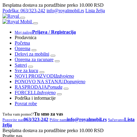
Besplatna dostava za porudžbine preko 10.000 RSD
Podrška: 063/323-242
info@royalmobil.rs
Lista želja
Prijava / Registracija
Moj nalog
Prodavnica
Početna
Oprema
Delovi za mobilni
Oprema za racunare
Satovi
Sve za kucu
NOVI PROIZVODI
Izdvojeno
PONOVO NA STANJU
Dopunjeno
RASPRODAJA
Ponuda
FORCELL
Izdvojeno
Podrška i informacije
Povrat robe
Tu smo za vas
Treba vam pomoć?
063/323-242
info@royalmobil.rs
Lista
Pozovite nas
Pišite nam
Sačuvano
želja
Besplatna dostava za porudžbine preko 10.000 RSD
Pratite nas