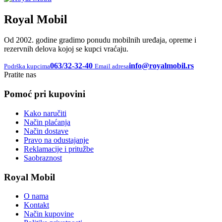
Royal Mobil
Od 2002. godine gradimo ponudu mobilnih uređaja, opreme i
rezervnih delova kojoj se kupci vraćaju.
063/32-32-40
info@royalmobil.rs
Podrška kupcima
Email adresa
Pratite nas
Pomoć pri kupovini
Kako naručiti
Način plaćanja
Način dostave
Pravo na odustajanje
Reklamacije i pritužbe
Saobraznost
Royal Mobil
O nama
Kontakt
Način kupovine