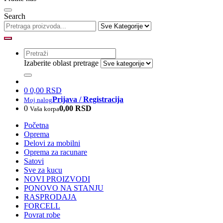
Search
Izaberite oblast pretrage
0
0,00 RSD
Prijava / Registracija
Moj nalog
0
0,00 RSD
Vaša korpa
Početna
Oprema
Delovi za mobilni
Oprema za racunare
Satovi
Sve za kucu
NOVI PROIZVODI
PONOVO NA STANJU
RASPRODAJA
FORCELL
Povrat robe