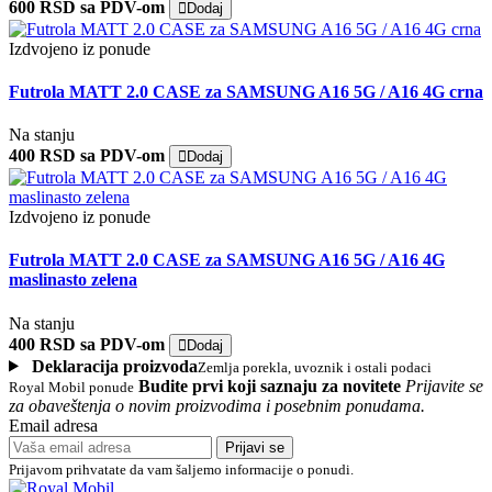
600 RSD sa PDV-om
Dodaj
Izdvojeno iz ponude
Futrola MATT 2.0 CASE za SAMSUNG A16 5G / A16 4G crna
Na stanju
400 RSD sa PDV-om
Dodaj
Izdvojeno iz ponude
Futrola MATT 2.0 CASE za SAMSUNG A16 5G / A16 4G
maslinasto zelena
Na stanju
400 RSD sa PDV-om
Dodaj
Deklaracija proizvoda
Zemlja porekla, uvoznik i ostali podaci
Budite prvi koji saznaju za novitete
Prijavite se
Royal Mobil ponude
za obaveštenja o novim proizvodima i posebnim ponudama.
Email adresa
Prijavi se
Prijavom prihvatate da vam šaljemo informacije o ponudi.