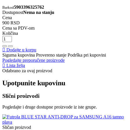
5903396325762
Barkod
Dostupnost
Nema na stanju
Cena
900 RSD
Cena sa PDV-om
Količina
Dodajte u korpu
Sigurna kupovina
Provereno stanje
Podrška pri kupovini
Pogledajte preporučene proizvode
Lista želja
Odabrano za ovaj proizvod
Upotpunite kupovinu
Slični proizvodi
Pogledajte i druge dostupne proizvode iz iste grupe.
Sličan proizvod