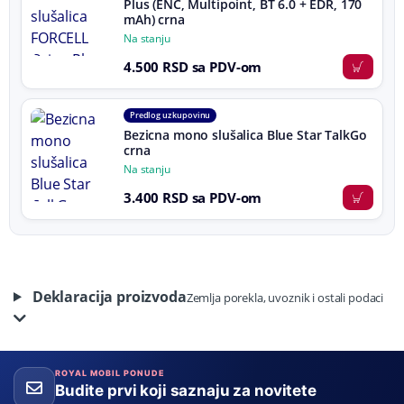
Plus (ENC, Multipoint, BT 6.0 + EDR, 170
mAh) crna
Na stanju
4.500 RSD sa PDV-om
Predlog uz kupovinu
Bezicna mono slušalica Blue Star TalkGo
crna
Na stanju
3.400 RSD sa PDV-om
Deklaracija proizvoda
Zemlja porekla, uvoznik i ostali podaci
ROYAL MOBIL PONUDE
Budite prvi koji saznaju za novitete