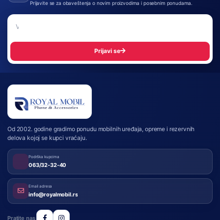
Prijavite se za obaveštenja o novim proizvodima i posebnim ponudama.
Email adresa
Prijavi se
Royal Mobil
Od 2002. godine gradimo ponudu mobilnih uređaja, opreme i rezervnih
delova kojoj se kupci vraćaju.
Podrška kupcima
063/32-32-40
Email adresa
info@royalmobil.rs
Pratite nas