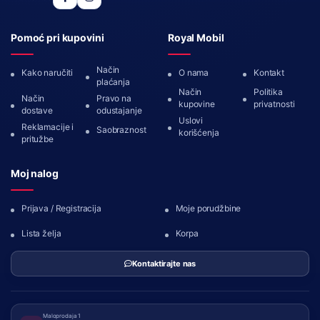
Pomoć pri kupovini
Royal Mobil
Način
Kako naručiti
O nama
Kontakt
plaćanja
Način
Politika
Način
Pravo na
kupovine
privatnosti
dostave
odustajanje
Uslovi
Reklamacije i
Saobraznost
korišćenja
pritužbe
Moj nalog
Prijava / Registracija
Moje porudžbine
Lista želja
Korpa
Kontaktirajte nas
Maloprodaja 1