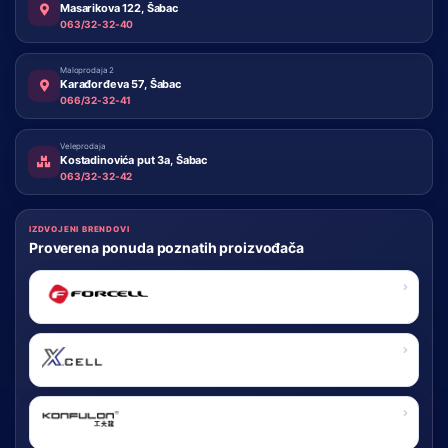
Masarikova 122, Šabac
063/32-32-40
Maloprodaja 2
Karađorđeva 57, Šabac
066/32-32-41
Veleprodaja
Kostadinovića put 3a, Šabac
063/32-32-42
IZDVOJENI BRENDOVI
Proverena ponuda poznatih proizvođača
FORCELL
X-CELL
KONFULON