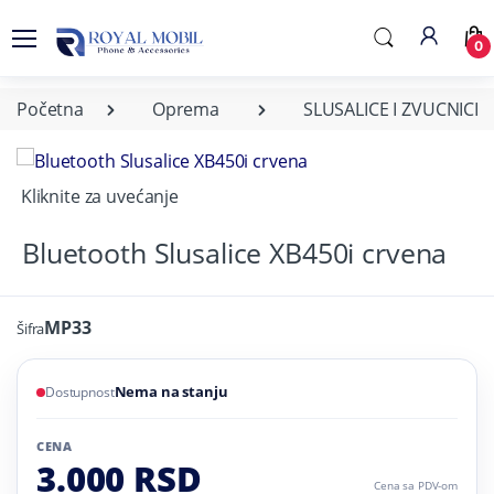
0
Početna
Oprema
SLUSALICE I ZVUCNICI
Kliknite za uvećanje
Bluetooth Slusalice XB450i crvena
MP33
Šifra
Nema na stanju
Dostupnost
CENA
3.000 RSD
Cena sa PDV-om