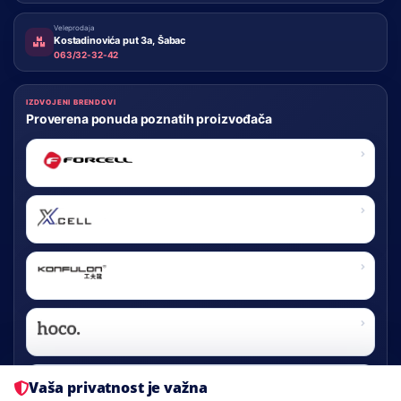
Veleprodaja
Kostadinovića put 3a, Šabac
063/32-32-42
IZDVOJENI BRENDOVI
Proverena ponuda poznatih proizvođača
FORCELL
X-CELL
KONFULON
HOCO
Vaša privatnost je važna