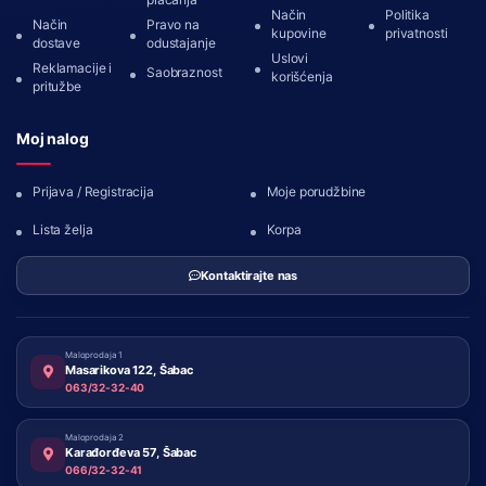
Način
Politika
Način
Pravo na
kupovine
privatnosti
dostave
odustajanje
Uslovi
Reklamacije i
Saobraznost
korišćenja
pritužbe
Moj nalog
Prijava / Registracija
Moje porudžbine
Lista želja
Korpa
Kontaktirajte nas
Maloprodaja 1
Masarikova 122, Šabac
063/32-32-40
Maloprodaja 2
Karađorđeva 57, Šabac
066/32-32-41