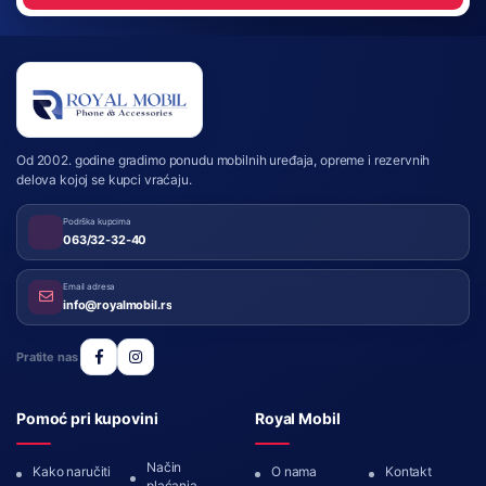
Royal Mobil
Od 2002. godine gradimo ponudu mobilnih uređaja, opreme i rezervnih
delova kojoj se kupci vraćaju.
Podrška kupcima
063/32-32-40
Email adresa
info@royalmobil.rs
Pratite nas
Pomoć pri kupovini
Royal Mobil
Način
Kako naručiti
O nama
Kontakt
plaćanja