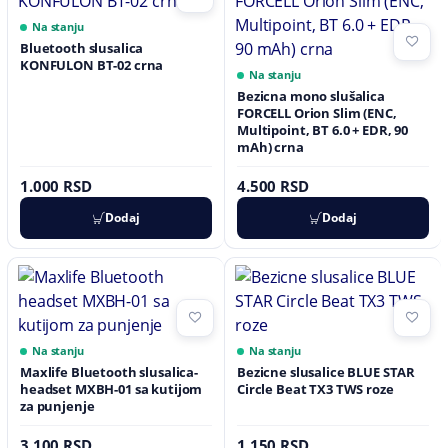
Na stanju
Bluetooth slusalica
KONFULON BT-02 crna
Na stanju
Bezicna mono slušalica
FORCELL Orion Slim (ENC,
Multipoint, BT 6.0 + EDR, 90
mAh) crna
1.000 RSD
4.500 RSD
Dodaj
Dodaj
Na stanju
Na stanju
Maxlife Bluetooth slusalica-
Bezicne slusalice BLUE STAR
headset MXBH-01 sa kutijom
Circle Beat TX3 TWS roze
za punjenje
3.100 RSD
1.150 RSD