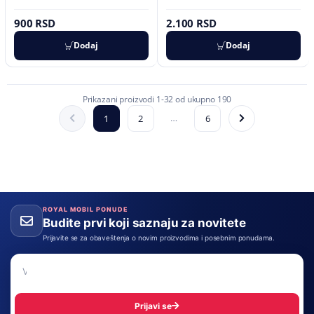
900 RSD
2.100 RSD
Dodaj
Dodaj
Prikazani proizvodi 1-32 od ukupno 190
…
1
2
6
ROYAL MOBIL PONUDE
Budite prvi koji saznaju za novitete
Prijavite se za obaveštenja o novim proizvodima i posebnim ponudama.
Email adresa
Prijavi se