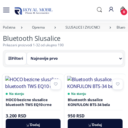
0
Početna
Oprema
SLUSALICE I ZVUCNICI
Bluetoo
Bluetooth Slusalice
Prikazani proizvodi 1-32 od ukupno 190
Filteri
Na stanju
Na stanju
HOCO bezicne slusalice
Bluetooth slusalice
bluetooth TWS EQ10 crne
KONFULON BTS-34 bela
3.200 RSD
950 RSD
Dodaj
Dodaj